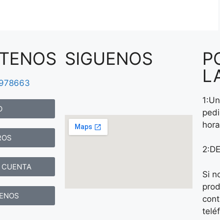
TENOS
SIGUENOS
P
L
4978663
1:Un
O
pedi
hora
ROS
2:D
 CUENTA
Si n
prod
ENOS
cont
telé