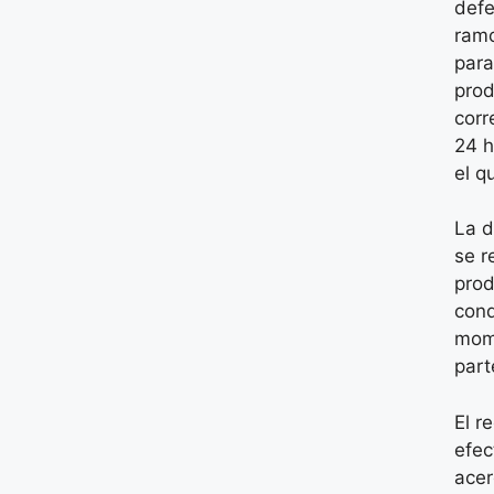
defe
ramo
para
prod
corr
24 h
el q
La d
se r
prod
cond
mome
part
El r
efec
acer