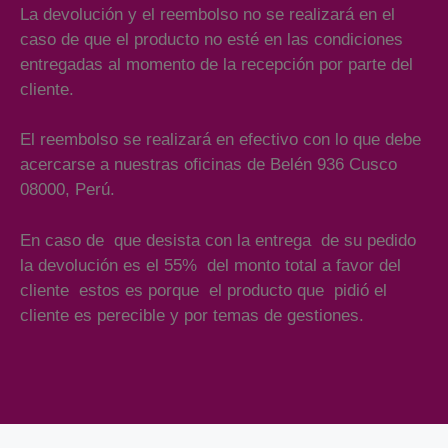
La devolución y el reembolso no se realizará en el
caso de que el producto no esté en las condiciones
entregadas al momento de la recepción por parte del
cliente.
El reembolso se realizará en efectivo con lo que debe
acercarse a nuestras oficinas de Belén 936 Cusco
08000, Perú.
En caso de que desista con la entrega de su pedido
la devolución es el 55% del monto total a favor del
cliente estos es porque el producto que pidió el
cliente es perecible y por temas de gestiones.
Añade aquí tu texto de cabecera