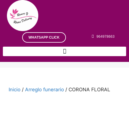
964978663
WHATSAPP CLICK
Inicio
/
Arreglo funerario
/ CORONA FLORAL