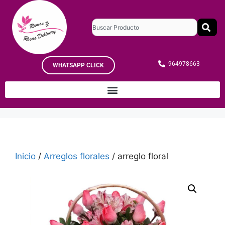
964978663
WHATSAPP CLICK
Inicio
/
Arreglos florales
/ arreglo floral