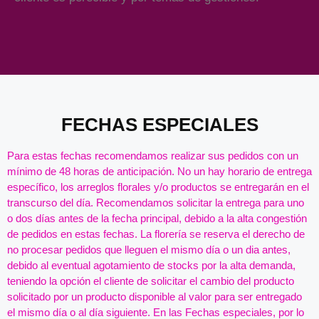
Añade aquí tu texto de cabecera
FECHAS ESPECIALES
Para estas fechas recomendamos realizar sus pedidos con un
mínimo de 48 horas de anticipación. No un hay horario de entrega
específico, los arreglos florales y/o productos se entregarán en el
transcurso del día. Recomendamos solicitar la entrega para uno
o dos días antes de la fecha principal, debido a la alta congestión
de pedidos en estas fechas. La florería se reserva el derecho de
no procesar pedidos que lleguen el mismo día o un dia antes,
debido al eventual agotamiento de stocks por la alta demanda,
teniendo la opción el cliente de solicitar el cambio del producto
solicitado por un producto disponible al valor para ser entregado
el mismo día o al día siguiente. En las Fechas especiales, por lo