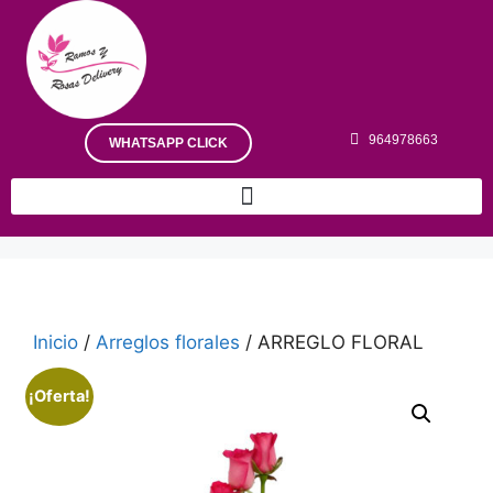
964978663
WHATSAPP CLICK
Inicio
/
Arreglos florales
/ ARREGLO FLORAL
¡Oferta!