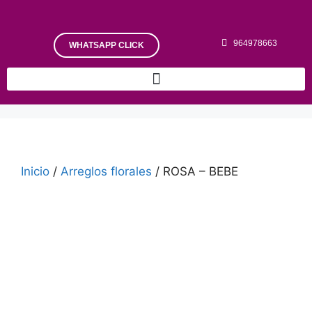
964978663
WHATSAPP CLICK
Inicio
/
Arreglos florales
/ ROSA – BEBE