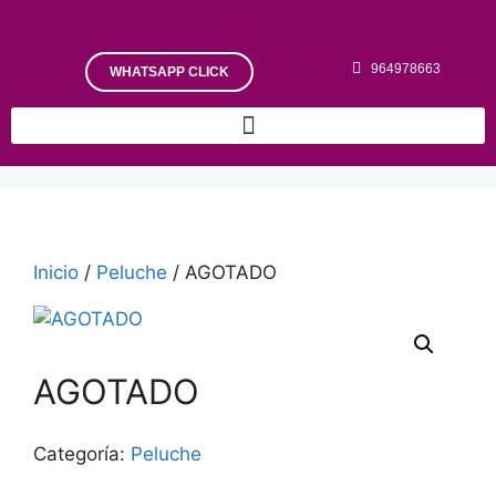
964978663
WHATSAPP CLICK
Inicio
/
Peluche
/ AGOTADO
AGOTADO
Categoría:
Peluche