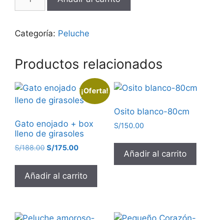
Categoría:
Peluche
Productos relacionados
¡Oferta!
Osito blanco-80cm
Gato enojado + box
S/
150.00
lleno de girasoles
S/
188.00
S/
175.00
Añadir al carrito
Añadir al carrito